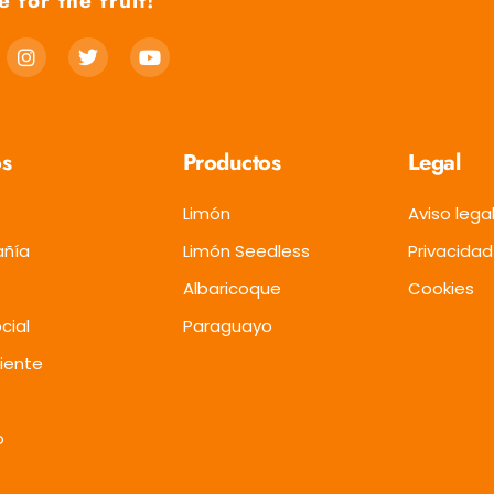
e for the fruit!
s
Productos
Legal
Limón
Aviso lega
añía
Limón Seedless
Privacidad
Albaricoque
Cookies
cial
Paraguayo
iente
o